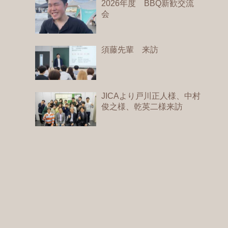
2026年度 BBQ新歓交流
会
須藤先輩 来訪
JICAより戸川正人様、中村
俊之様、乾英二様来訪