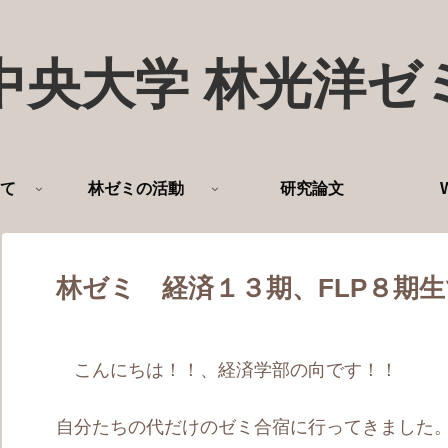
中央大学 林光洋ゼ
て
林ゼミの活動
研究論文
林ゼミ 経済１３期、FLP８期
こんにちは！！、経済学部の向です！！
自分たちの代だけのゼミ合宿に行ってきました