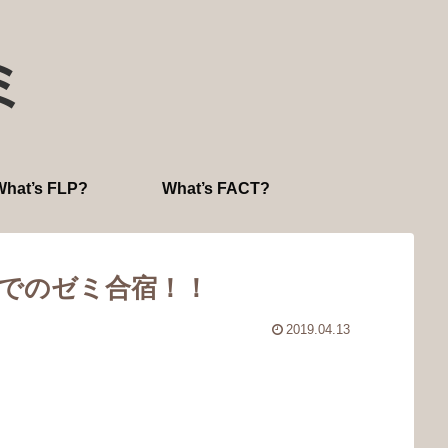
ミ
What’s FLP?
What’s FACT?
生でのゼミ合宿！！
2019.04.13
。